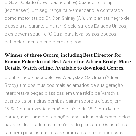
O Guia Dublado (download e online) Quando Tony Lip
(Mortensen), um segurança ítalo-americano, é contratado
como motorista do Dr. Don Shirley (Ali), um pianista negro de
classe alta, durante uma turnê pelo sul dos Estados Unidos,
eles devem seguir o `O Guia´ para leva-los aos poucos
estabelecimentos que eram seguros
Winner of three Oscars, including Best Director for
Roman Polanski and Best Actor for Adrien Brody. More
Details. Watch offline. Available to download. Genres.
O brilhante pianista polonês Wladyslaw Szpilman (Adrien
Brody), um dos músicos mais aclamados de sua geração,
interpretava peças clássicas em uma rádio de Varsóvia
quando as primeiras bombas caíram sobre a cidade, em
1939. Com a invasão alemã e o início da 2ª Guerra Mundial,
começaram também restrições aos judeus poloneses pelos
nazistas. Inspirado nas memórias do pianista, o Os usuários
também pesquisaram e assistiram a este filme por essas