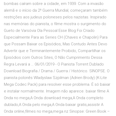
bombas caíram sobre a cidade, em 1939. Com a invasão
alemã e o início da 2ª Guerra Mundial, começaram também
restrições aos judeus poloneses pelos nazistas. Inspirado
nas memórias do pianista, o filme mostra o surgimento do
Gueto de Varsóvia Ola Pessoal Esse Blog Foi Criado
Especialmente Para as Series CH (Chaves e Chapolin) Para
que Possam Baixar os Episódios, Mas Contudo Antes Devo
Advertir que e Terminantemente Proibido, Compartilhar os
Episódios com Outros Sites, O Não Cumprimento Dessa
Regra Levará a … 06/01/2019 - O Pianista Torrent Dublado
Download Biografia / Drama / Guerra / Histórico. SINOPSE. O
pianista polonês Wladyslaw Szpilman (Adrien Brody) (K-Lite
Mega Codec Pack) para resolver esse problema. É só baixar
e instalar normalmente. Imagem não aparece. baixar filme A
Onda no mega,A Onda download mega,A Onda completo
dublado,A Onda pelo mega,A Onda baixar gratis,assistir A
Onda online,filmes no mega,mega.nz Sinopse: Green Book –