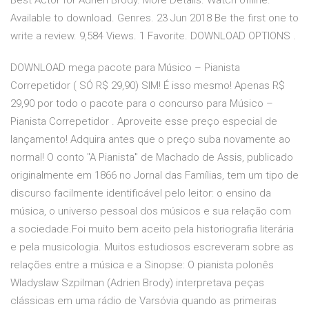
Best Actor for Adrien Brody. More Details. Watch offline.
Available to download. Genres. 23 Jun 2018 Be the first one to
write a review. 9,584 Views. 1 Favorite. DOWNLOAD OPTIONS .
DOWNLOAD mega pacote para Músico – Pianista
Correpetidor ( SÓ R$ 29,90) SIM! É isso mesmo! Apenas R$
29,90 por todo o pacote para o concurso para Músico –
Pianista Correpetidor . Aproveite esse preço especial de
lançamento! Adquira antes que o preço suba novamente ao
normal! O conto "A Pianista" de Machado de Assis, publicado
originalmente em 1866 no Jornal das Famílias, tem um tipo de
discurso facilmente identificável pelo leitor: o ensino da
música, o universo pessoal dos músicos e sua relação com
a sociedade.Foi muito bem aceito pela historiografia literária
e pela musicologia. Muitos estudiosos escreveram sobre as
relações entre a música e a Sinopse: O pianista polonês
Wladyslaw Szpilman (Adrien Brody) interpretava peças
clássicas em uma rádio de Varsóvia quando as primeiras